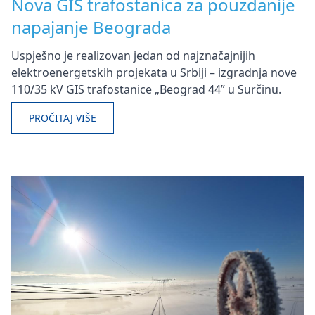
Nova GIS trafostanica za pouzdanije
napajanje Beograda
Uspješno je realizovan jedan od najznačajnijih
elektroenergetskih projekata u Srbiji – izgradnja nove
110/35 kV GIS trafostanice „Beograd 44” u Surčinu.
PROČITAJ VIŠE