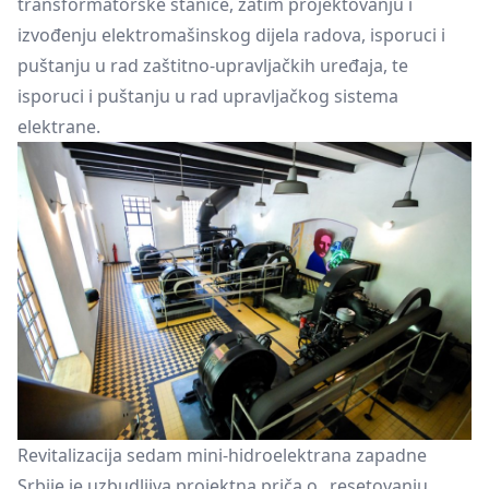
transformatorske stanice, zatim projektovanju i
izvođenju elektromašinskog dijela radova, isporuci i
puštanju u rad zaštitno-upravljačkih uređaja, te
isporuci i puštanju u rad upravljačkog sistema
elektrane.
Revitalizacija sedam mini-hidroelektrana zapadne
Srbije je uzbudljiva projektna priča o „resetovanju