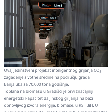
Ovaj jedinstveni projekat inteligentnog grijanja CO
2
zagađenje životne sredine na području grada
Banjaluka za 70.000 tona godišnje.
Toplana na biomasu u Gradišci je prvi značajniji
energetski kapacitet daljinskog grijanja na bazi
obnovljivog izvora energije, biomase, u RS i BiH. U