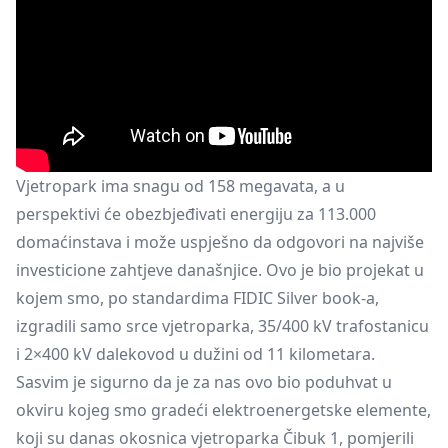
Vjetropark ima snagu od 158 megavata, a u
perspektivi će obezbjeđivati energiju za 113.000
domaćinstava i može uspješno da odgovori na najviše
investicione zahtjeve današnjice. Ovo je bio projekat u
kojem smo, po standardima FIDIC Silver book-a,
izgradili samo srce vjetroparka, 35/400 kV trafostanicu
i 2×400 kV dalekovod u dužini od 11 kilometara.
Sasvim je sigurno da je za nas ovo bio poduhvat u
okviru kojeg smo gradeći elektroenergetske elemente,
koji su danas okosnica vjetroparka Čibuk 1, pomjerili