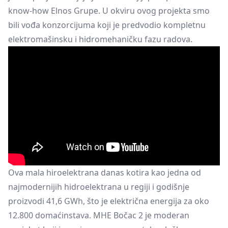
know-how Elnos Grupe. U okviru ovog projekta smo
bili vođa konzorcijuma koji je predvodio kompletnu
elektromašinsku i hidromehaničku fazu radova.
Ova mala hiroelektrana danas kotira kao jedna od
najmodernijih hidroelektrana u regiji i godišnje
proizvodi 41,6 GWh, što je električna energija za oko
12.800 domaćinstava. MHE Bočac 2 je moderan