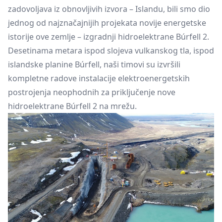
zadovoljava iz obnovljivih izvora – Islandu, bili smo dio
jednog od najznačajnijih projekata novije energetske
istorije ove zemlje – izgradnji hidroelektrane Búrfell 2.
Desetinama metara ispod slojeva vulkanskog tla, ispod
islandske planine Búrfell, naši timovi su izvršili
kompletne radove instalacije elektroenergetskih
postrojenja neophodnih za priključenje nove
hidroelektrane Búrfell 2 na mrežu.