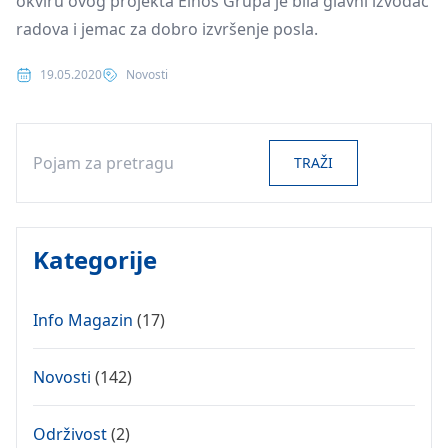
okviru ovog projekta Elnos Grupa je bila glavni izvođač
radova i jemac za dobro izvršenje posla.
Posted in
19.05.2020
Novosti
Search
TRAŽI
Kategorije
Info Magazin
(17)
Novosti
(142)
Održivost
(2)