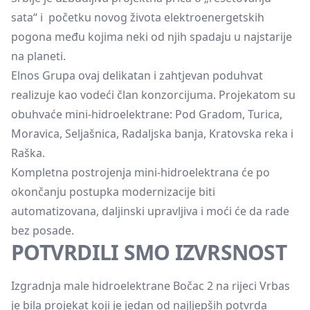
sata“ i početku novog života elektroenergetskih
pogona među kojima neki od njih spadaju u najstarije
na planeti.
Elnos Grupa ovaj delikatan i zahtjevan poduhvat
realizuje kao vodeći član konzorcijuma. Projekatom su
obuhvaće mini-hidroelektrane: Pod Gradom, Turica,
Moravica, Seljašnica, Radaljska banja, Kratovska reka i
Raška.
Kompletna postrojenja mini-hidroelektrana će po
okončanju postupka modernizacije biti
automatizovana, daljinski upravljiva i moći će da rade
bez posade.
POTVRDILI SMO IZVRSNOST
Izgradnja male hidroelektrane Bočac 2 na rijeci Vrbas
je bila projekat koji je jedan od najljepših potvrda