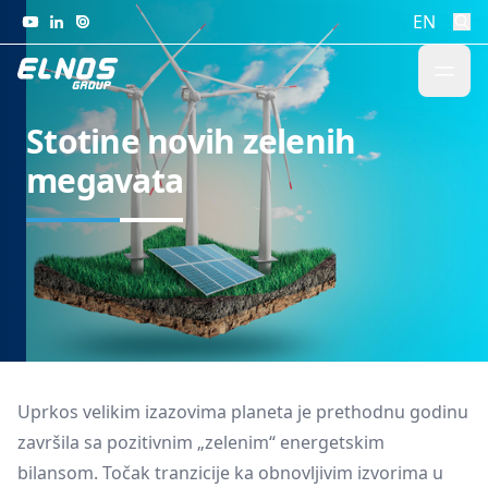
Skip to content
EN
Stotine novih zelenih
megavata
Uprkos velikim izazovima planeta je prethodnu godinu
završila sa pozitivnim „zelenim“ energetskim
bilansom. Točak tranzicije ka obnovljivim izvorima u