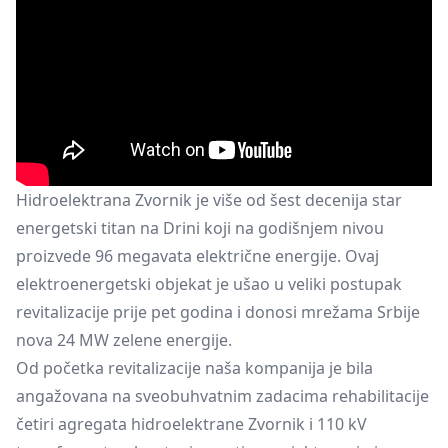
Hidroelektrana Zvornik je više od šest decenija star
energetski titan na Drini koji na godišnjem nivou
proizvede 96 megavata električne energije. Ovaj
elektroenergetski objekat je ušao u veliki postupak
revitalizacije prije pet godina i donosi mrežama Srbije
nova 24 MW zelene energije.
Od početka revitalizacije naša kompanija je bila
angažovana na sveobuhvatnim zadacima rehabilitacije
četiri agregata hidroelektrane Zvornik i 110 kV