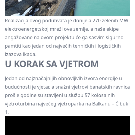
Realizacija ovog poduhvata je donijela 270 zelenih MW
elektroenergetskoj mreži ove zemlje, a naše ekipe
angažovane na ovom projektu će ga sasvim sigurno
pamtiti kao jedan od najvećih tehničkih i logističkih
izazova ikada.
U KORAK SA VJETROM
Jedan od najznačajnijih obnovljivih izvora energije u
budućnosti je vjetar, a snažni vjetrovi banatskih ravnica
prošle godine su stavljeni u službu 57 kolosalnih
vjetroturbina najvećeg vjetroparka na Balkanu – Čibuk
1.