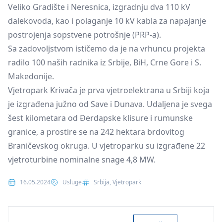
Veliko Gradište i Neresnica, izgradnju dva 110 kV
dalekovoda, kao i polaganje 10 kV kabla za napajanje
postrojenja sopstvene potrošnje (PRP-a).
Sa zadovoljstvom ističemo da je na vrhuncu projekta
radilo 100 naših radnika iz Srbije, BiH, Crne Gore i S.
Makedonije.
Vjetropark Krivača je prva vjetroelektrana u Srbiji koja
je izgrađena južno od Save i Dunava. Udaljena je svega
šest kilometara od Đerdapske klisure i rumunske
granice, a prostire se na 242 hektara brdovitog
Braničevskog okruga. U vjetroparku su izgrađene 22
vjetroturbine nominalne snage 4,8 MW.
Posted in
Tags:
16.05.2024
Usluge
Srbija
,
Vjetropark
Search