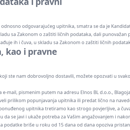
dataka i pravni
 odnosno odgovarajućeg upitnika, smatra se da je Kandidat
ladu sa Zakonom o zaštiti ličnih podataka, dali punovažan p
ađuje ih i čuva, u skladu sa Zakonom o zaštiti ličnih podata
, kao i pravne
koji ste nam dobrovoljno dostavili, možete opozvati u svak
na
e-mail
, pismenim putem na adresu Elnos BL d.o.o., Blagoj
veli prilikom popunjavanja upitnika ili predat lično na nave
onuđenog upitnika tretiramo kao strogo povjerljive, a čuvaj
čaju da se javi i ukaže potreba za Vašim angažovanjem i nakon
 da podatke briše u roku od 15 dana od dana opoziva prist