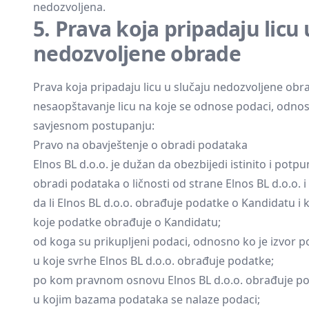
nedozvoljena.
5. Prava koja pripadaju licu 
nedozvoljene obrade
Prava koja pripadaju licu u slučaju nedozvoljene obra
nesaopštavanje licu na koje se odnose podaci, odno
savjesnom postupanju:
Pravo na obavještenje o obradi podataka
Elnos BL d.o.o. je dužan da obezbijedi istinito i pot
obradi podataka o ličnosti od strane Elnos BL d.o.o. i 
da li Elnos BL d.o.o. obrađuje podatke o Kandidatu i 
koje podatke obrađuje o Kandidatu;
od koga su prikupljeni podaci, odnosno ko je izvor p
u koje svrhe Elnos BL d.o.o. obrađuje podatke;
po kom pravnom osnovu Elnos BL d.o.o. obrađuje po
u kojim bazama podataka se nalaze podaci;