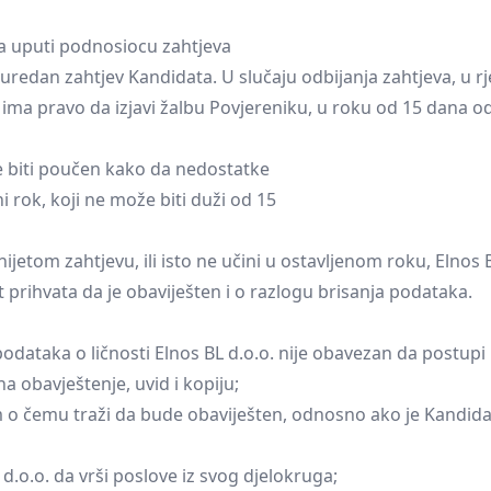
da uputi podnosiocu zahtjeva
 uredan zahtjev Kandidata. U slučaju odbijanja zahtjeva, u 
ima pravo da izjavi žalbu Povjereniku, u roku od 15 dana o
će biti poučen kako da nedostatke
i rok, koji ne može biti duži od 15
jetom zahtjevu, ili isto ne učini u ostavljenom roku, Elnos
prihvata da je obaviješten i o razlogu brisanja podataka.
podataka o ličnosti Elnos BL d.o.o. nije obavezan da postupi
 obavještenje, uvid i kopiju;
 o čemu traži da bude obaviješten, odnosno ako je Kandidat
.o.o. da vrši poslove iz svog djelokruga;