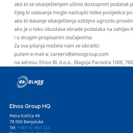
ako bi se obavještenjem učinio dostupnim podatak p
čijeg bi odavanja mogle nastupiti teške posljedice p
ako bi davanje obavještenja ozbiljno ugrozilo privatnost
ako je u toku obustava obrade podataka na zahtjev 
i u drugim propisanim slučajevima
Za sva pitanja možete nam se obratiti:
putem e-mail-a:
careers@elnosgroup.com
na adresu: Elnos BL d.o.o., Blagoja Parovića 100E, 78
Elnos Group HQ
Petra Kočića 49
78 000 Banjaluka
Tel:
+387 51 492 222