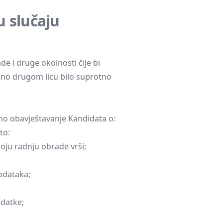
u slučaju
de i druge okolnosti čije bi
sno drugom licu bilo suprotno
puno obavještavanje Kandidata o:
to:
koju radnju obrade vrši;
odataka;
datke;