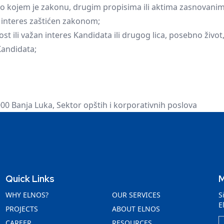
o kojem je zakonu, drugim propisima ili aktima zasnovanim
o interes zaštićen zakonom;
 ili važan interes Kandidata ili drugog lica, posebno život, zd
Kandidata;
000 Banja Luka, Sektor opštih i korporativnih poslova
Quick Links
M
WHY ELNOS?
OUR SERVICES
S
E
PROJECTS
ABOUT ELNOS
CAREER
RESOURCES