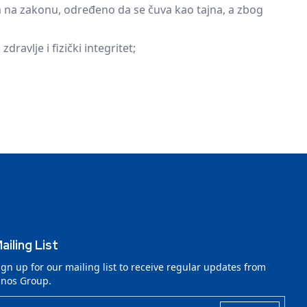
 na zakonu, određeno da se čuva kao tajna, a zbog
ravlje i fizički integritet;
ailing List
ign up for our mailing list to receive regular updates from
lnos Group.