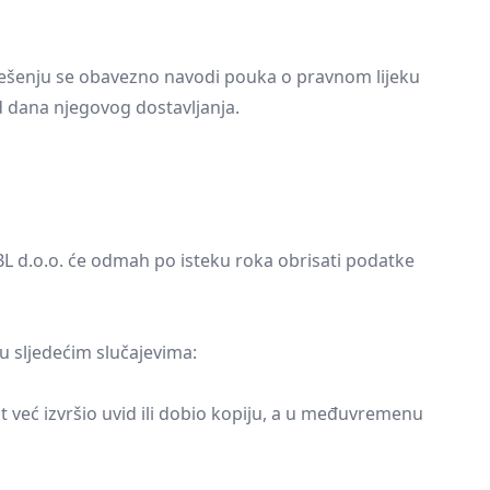
rješenju se obavezno navodi pouka o pravnom lijeku
d dana njegovog dostavljanja.
 BL d.o.o. će odmah po isteku roka obrisati podatke
 u sljedećim slučajevima:
 već izvršio uvid ili dobio kopiju, a u međuvremenu