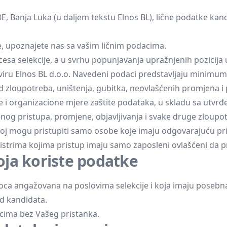
0E, Banja Luka (u daljem tekstu Elnos BL), lične podatke kan
 upoznajete nas sa vašim ličnim podacima.
esa selekcije, a u svrhu popunjavanja upražnjenih pozicija u
viru Elnos BL d.o.o. Navedeni podaci predstavljaju minimum
od zloupotreba, uništenja, gubitka, neovlašćenih promjena i p
 organizacione mjere zaštite podataka, u skladu sa utvrđe
tenog pristupa, promjene, objavljivanja i svake druge zloupo
oj mogu pristupiti samo osobe koje imaju odgovarajuću pris
strima kojima pristup imaju samo zaposleni ovlašćeni da pr
 koja koriste podatke
ca angažovana na poslovima selekcije i koja imaju posebna 
d kandidata.
icima bez Vašeg pristanka.