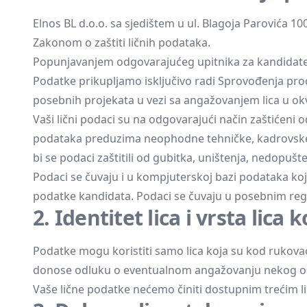
Elnos BL d.o.o. sa sjedištem u ul. Blagoja Parovića 10
Zakonom o zaštiti ličnih podataka.
Popunjavanjem odgovarajućeg upitnika za kandidate,
Podatke prikupljamo isključivo radi Sprovođenja proc
posebnih projekata u vezi sa angažovanjem lica u ok
Vaši lični podaci su na odgovarajući način zaštićeni 
podataka preduzima neophodne tehničke, kadrovske i
bi se podaci zaštitili od gubitka, uništenja, nedopuš
Podaci se čuvaju i u kompjuterskoj bazi podataka koj
podatke kandidata. Podaci se čuvaju u posebnim regi
2. Identitet lica i vrsta lica
Podatke mogu koristiti samo lica koja su kod rukovao
donose odluku o eventualnom angažovanju nekog o
Vaše lične podatke nećemo činiti dostupnim trećim l