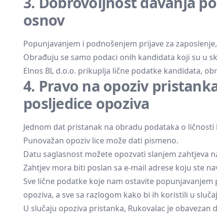
3. Dobrovoljnost davanja po
osnov
Popunjavanjem i podnošenjem prijave za zaposlenje,
Obrađuju se samo podaci onih kandidata koji su u sk
Elnos BL d.o.o. prikuplja lične podatke kandidata, obr
4. Pravo na opoziv pristanka
posljedice opoziva
Jednom dat pristanak na obradu podataka o ličnosti 
Punovažan opoziv lice može dati pismeno.
Datu saglasnost možete opozvati slanjem zahtjeva 
Zahtjev mora biti poslan sa e-mail adrese koju ste na
Sve lične podatke koje nam ostavite popunjavanjem p
opoziva, a sve sa razlogom kako bi ih koristili u slu
U slučaju opoziva pristanka, Rukovalac je obavezan