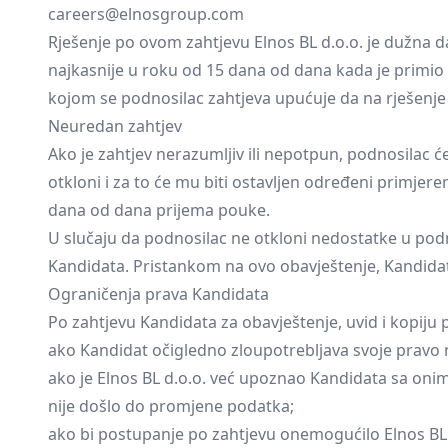
careers@elnosgroup.com
Rješenje po ovom zahtjevu Elnos BL d.o.o. je dužna 
najkasnije u roku od 15 dana od dana kada je primio
kojom se podnosilac zahtjeva upućuje da na rješenje 
Neuredan zahtjev
Ako je zahtjev nerazumljiv ili nepotpun, podnosilac 
otkloni i za to će mu biti ostavljen određeni primjeren
dana od dana prijema pouke.
U slučaju da podnosilac ne otkloni nedostatke u podni
Kandidata. Pristankom na ovo obavještenje, Kandidat 
Ograničenja prava Kandidata
Po zahtjevu Kandidata za obavještenje, uvid i kopiju 
ako Kandidat očigledno zloupotrebljava svoje pravo na
ako je Elnos BL d.o.o. već upoznao Kandidata sa onim
nije došlo do promjene podatka;
ako bi postupanje po zahtjevu onemogućilo Elnos BL d