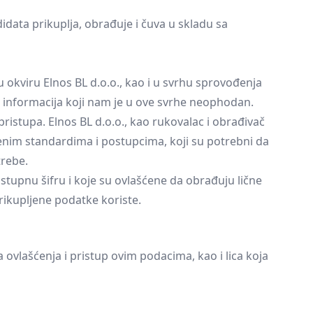
didata prikuplja, obrađuje i čuva u skladu sa
 okviru Elnos BL d.o.o., kao i u svrhu sprovođenja
 informacija koji nam je u ove svrhe neophodan.
ristupa. Elnos BL d.o.o., kao rukovalac i obrađivač
nim standardima i postupcima, koji su potrebni da
trebe.
tupnu šifru i koje su ovlašćene da obrađuju lične
ikupljene podatke koriste.
ovlašćenja i pristup ovim podacima, kao i lica koja