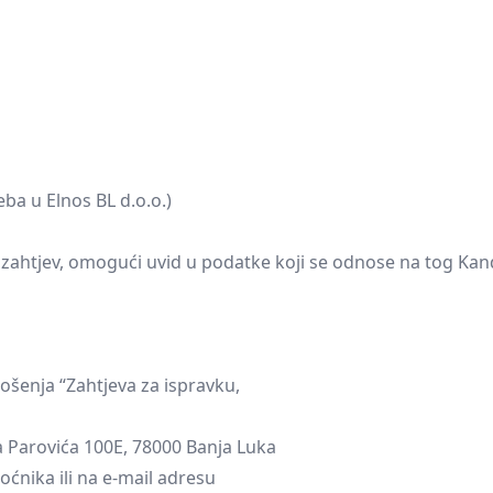
eba u Elnos BL d.o.o.)
zahtjev, omogući uvid u podatke koji se odnose na tog Kandi
šenja “Zahtjeva za ispravku,
ja Parovića 100E, 78000 Banja Luka
ćnika ili na e-mail adresu