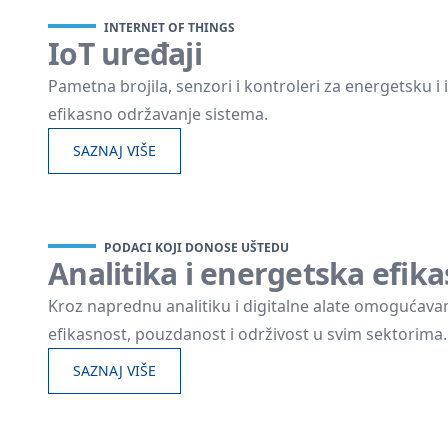
INTERNET OF THINGS
IoT uređaji
Pametna brojila, senzori i kontroleri za energetsku 
efikasno održavanje sistema.
SAZNAJ VIŠE
PODACI KOJI DONOSE UŠTEDU
Analitika i energetska efik
Kroz naprednu analitiku i digitalne alate omogućava
efikasnost, pouzdanost i održivost u svim sektorima.
SAZNAJ VIŠE