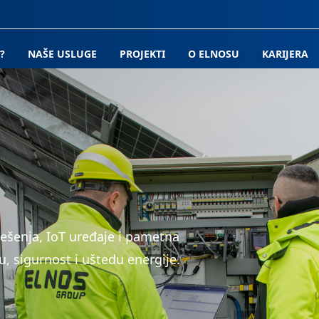
?
NAŠE USLUGE
PROJEKTI
O ELNOSU
KARIJERA
ešenja, IoT uređaje i pametna
, sigurnost i uštedu energije.