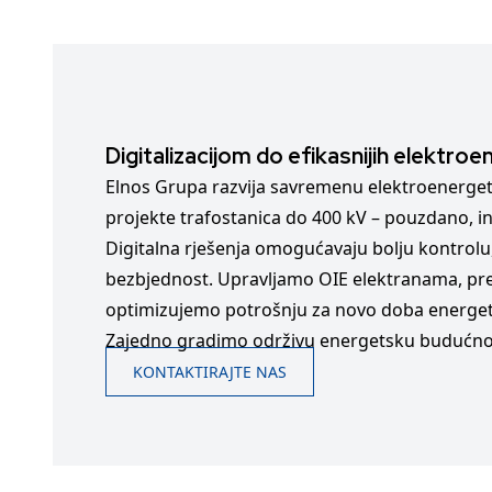
Digitalizacijom do efikasnijih elektro
Elnos Grupa razvija savremenu elektroenerget
projekte trafostanica do 400 kV – pouzdano, in
Digitalna rješenja omogućavaju bolju kontrolu, 
bezbjednost. Upravljamo OIE elektranama, p
optimizujemo potrošnju za novo doba energet
Zajedno gradimo održivu energetsku budućno
KONTAKTIRAJTE NAS