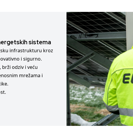
energetskih sistema
sku infrastrukturu kroz
ovativno i sigurno.
brži odziv i veću
renosnim mrežama i
ike.
st.