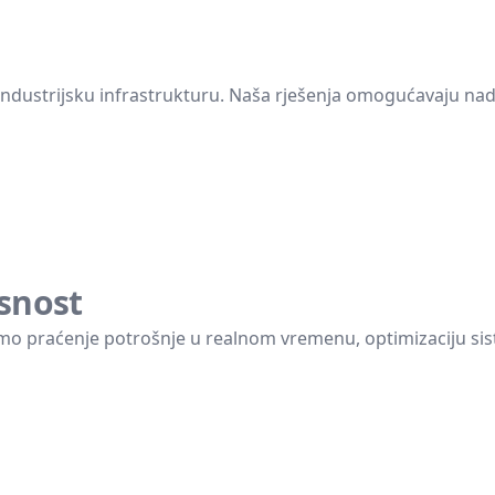
i industrijsku infrastrukturu. Naša rješenja omogućavaju na
asnost
mo praćenje potrošnje u realnom vremenu, optimizaciju sis