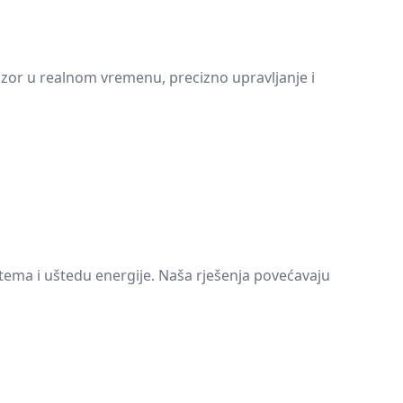
dzor u realnom vremenu, precizno upravljanje i
tema i uštedu energije. Naša rješenja povećavaju