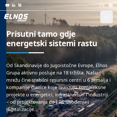
Skip to content
EN
Prisutni tamo gdje
energetski sistemi rastu
Od Skandinavije do Jugoistočne Evrope, Elnos
Grupa aktivno posluje na 18 tržišta. Našu
mrežu čine stabilni resursni centri u 6 zemalja i
kompanije članice koje realizuju kompleksne
projekte u energetici, infrastrukturi i industriji
– od projektovanja do EPC izvođenja i
digitalizacije.