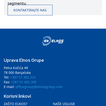
segmentu.
KONTAKTIRAJTE NAS
Uprava Elnos Grupe
Petra Kočića 49
78 000 Banjaluka
Tel:
+387 51 492 222
Fax:
+387 51 492 200
E-mail:
officegroup@elnosgroup.com
Korisni linkovi
ZAŠTO ELNOS?
NAŠE USLUGE