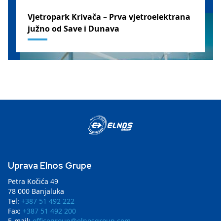
Vjetropark Krivača – Prva vjetroelektrana
južno od Save i Dunava
SRBIJA
Uprava Elnos Grupe
Petra Kočića 49
78 000 Banjaluka
Tel:
+387 51 492 222
Fax:
+387 51 492 200
E-mail:
officegroup@elnosgroup.com