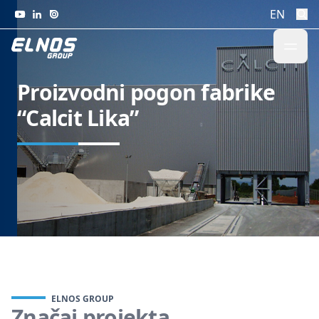
Skip to content
EN
Proizvodni pogon fabrike
“Calcit Lika”
ELNOS GROUP
Značaj projekta