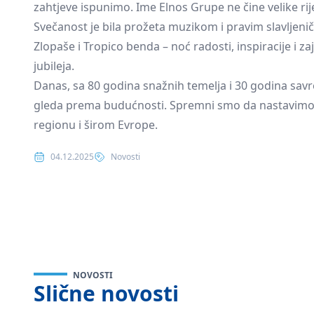
zahtjeve ispunimo. Ime Elnos Grupe ne čine velike riječi
Svečanost je bila prožeta muzikom i pravim slavljenič
Zlopaše i Tropico benda – noć radosti, inspiracije i
jubileja.
Danas, sa 80 godina snažnih temelja i 30 godina sa
gleda prema budućnosti. Spremni smo da nastavimo gr
regionu i širom Evrope.
Posted in
04.12.2025
Novosti
NOVOSTI
Slične novosti