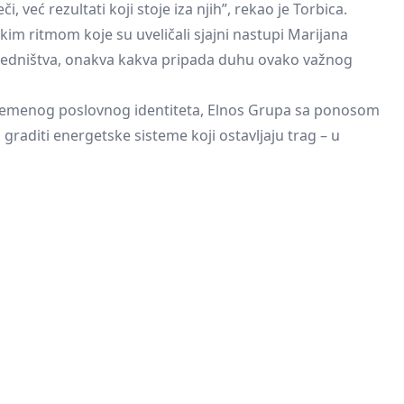
, već rezultati koji stoje iza njih”, rekao je Torbica.
kim ritmom koje su uveličali sjajni nastupi Marijana
 zajedništva, onakva kakva pripada duhu ovako važnog
vremenog poslovnog identiteta,
Elnos Grupa
sa ponosom
aditi energetske sisteme koji ostavljaju trag – u