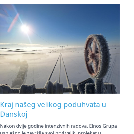
Kraj našeg velikog poduhvata u
Danskoj
Nakon dvije godine intenzivnih radova, Elnos Grupa
uspješno je završila svoj prvi veliki projekat u