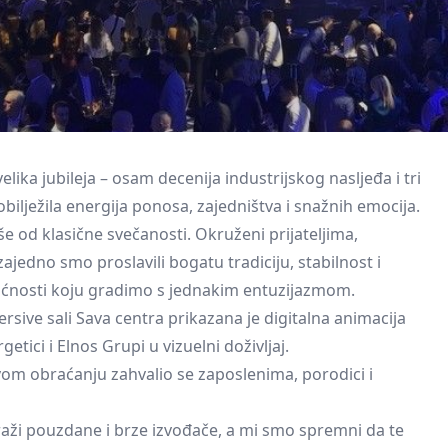
lika jubileja – osam decenija industrijskog nasljeđa i tri
bilježila energija ponosa, zajedništva i snažnih emocija.
od klasične svečanosti. Okruženi prijateljima,
zajedno smo proslavili bogatu tradiciju, stabilnost i
budućnosti koju gradimo s jednakim entuzijazmom.
ive sali Sava centra prikazana je digitalna animacija
getici i
Elnos Grupi
u vizuelni doživljaj.
om obraćanju zahvalio se zaposlenima, porodici i
aži pouzdane i brze izvođače, a mi smo spremni da te