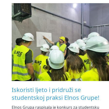
Iskoristi ljeto i pridruži se
studentskoj praksi Elnos Grupe!
Elnos Grupa raspisala je konkurs za studentsku