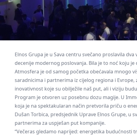
Elnos Grupa je u Sava centru svečano proslavila dva ve
decenije modernog poslovanja. Bila je to noć koju je o
Atmosfera je od samog početka obećavala mnogo više 
saradnicima i partnerima iz cijelog regiona i Evrope, 
inovativnost koje su obilježile naš put, ali i viziju 
Program je otvoren uz posebnu dozu magije. U Immers
koja je na spektakularan način pretvorila priču o ener
Dušan Torbica, predsjednik Uprave Elnos Grupe, u sv
partnerima za uspješan put kompanije.
“Večeras gledamo naprijed: energetika budućnosti tr