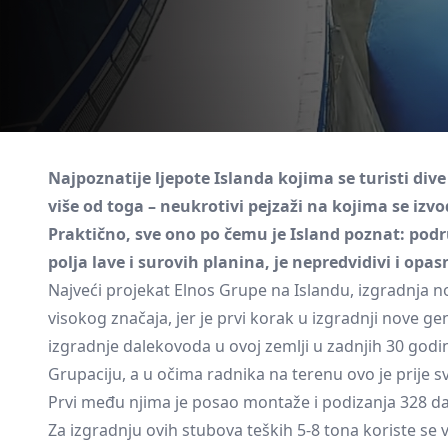
Najpoznatije ljepote Islanda kojima se turisti div
više od toga – neukrotivi pejzaži na kojima se izvo
Praktično, sve ono po čemu je Island poznat: podru
polja lave i surovih planina, je nepredvidivi i opa
Najveći projekat Elnos Grupe na Islandu, izgradnja n
visokog značaja, jer je prvi korak u izgradnji nove gen
izgradnje dalekovoda u ovoj zemlji u zadnjih 30 god
Grupaciju, a u očima radnika na terenu ovo je prije s
Prvi među njima je posao montaže i podizanja 328 dal
Za izgradnju ovih stubova teških 5-8 tona koriste se v