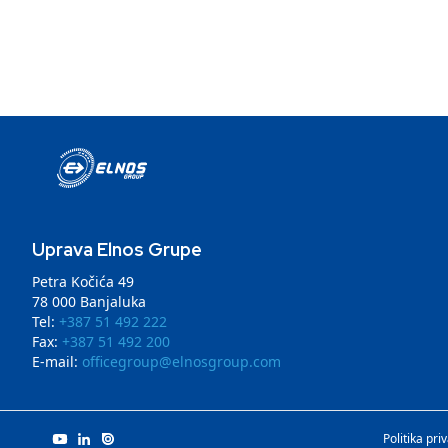
Uprava Elnos Grupe
Petra Kočića 49
78 000 Banjaluka
Tel:
+387 51 492 222
Fax:
+387 51 492 200
E-mail:
officegroup@elnosgroup.com
Politika pri