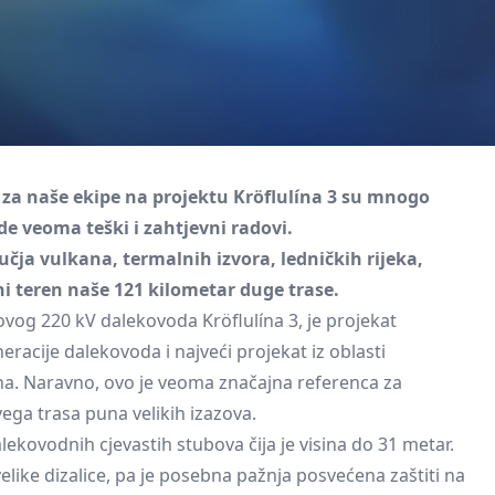
e za naše ekipe na projektu Kröflulína 3 su mnogo
de veoma teški i zahtjevni radovi.
čja vulkana, termalnih izvora, ledničkih rijeka,
sni teren naše 121 kilometar duge trase.
ovog 220 kV dalekovoda Kröflulína 3, je projekat
eracije dalekovoda i najveći projekat iz oblasti
ina. Naravno, ovo je veoma značajna referenca za
vega trasa puna velikih izazova.
ekovodnih cjevastih stubova čija je visina do 31 metar.
elike dizalice, pa je posebna pažnja posvećena zaštiti na