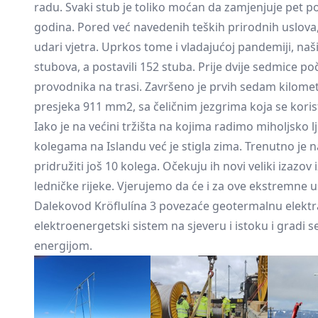
radu. Svaki stub je toliko moćan da zamjenjuje pet po
godina. Pored već navedenih teških prirodnih uslova, 
udari vjetra. Uprkos tome i vladajućoj pandemiji, na
stubova, a postavili 152 stuba. Prije dvije sedmice p
provodnika na trasi. Završeno je prvih sedam kilome
presjeka 911 mm2, sa čeličnim jezgrima koja se kor
Iako je na većini tržišta na kojima radimo miholjsko l
kolegama na Islandu već je stigla zima. Trenutno je 
pridružiti još 10 kolega. Očekuju ih novi veliki izaz
ledničke rijeke. Vjerujemo da će i za ove ekstremne u
Dalekovod Kröflulína 3 povezaće geotermalnu elektra
elektroenergetski sistem na sjeveru i istoku i gradi se
energijom.