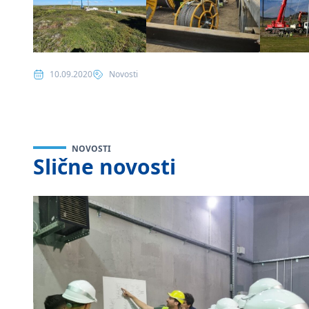
Posted in
10.09.2020
Novosti
NOVOSTI
Slične novosti