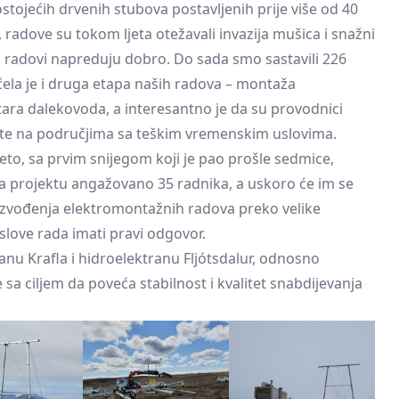
stojećih drvenih stubova postavljenih prije više od 40
radove su tokom ljeta otežavali invazija mušica i snažni
ši radovi napreduju dobro. Do sada smo sastavili 226
očela je i druga etapa naših radova – montaža
tara dalekovoda, a interesantno je da su provodnici
iste na područjima sa teškim vremenskim uslovima.
jeto, sa prvim snijegom koji je pao prošle sedmice,
na projektu angažovano 35 radnika, a uskoro će im se
ov izvođenja elektromontažnih radova preko velike
slove rada imati pravi odgovor.
nu Krafla i hidroelektranu Fljótsdalur, odnosno
 sa ciljem da poveća stabilnost i kvalitet snabdijevanja