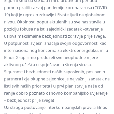
Sigurni smo da ste kao i mi u proteklom periodu
pomno pratili razvoj pandemije korona virusa (COVID-
19) koji je ugrozio zdravlje i živote ljudi na globalnom
nivou. Okolnosti poput aktulenih su sve nas stavile u
poziciju fokusa na isti zajednički zadatak –stvaranje
uslova maksimalne bezbjednosti zdravlja prije svega.
U potpunosti svjesni značaja svojih odgovornosti kao
internacionalnog koncerna za elektroenergetiku, mi u
Elnos Grupi smo preduzeli sve neophodne mjere
aktivnog učešća u sprječavanju širenja virusa.
Sigurnost i bezbjednosti naših zaposlenih, poslovnih
partnera i cjelokupne zajednice je najvažniji zadatak na
listi svih naših prioriteta i u prvi plan stavlja naše od
ranije dobro poznato osnovno kompanijsko uvjerenje
– bezbjednost prije svega!
Uz strogo poštovanje interkompanijskih pravila Elnos