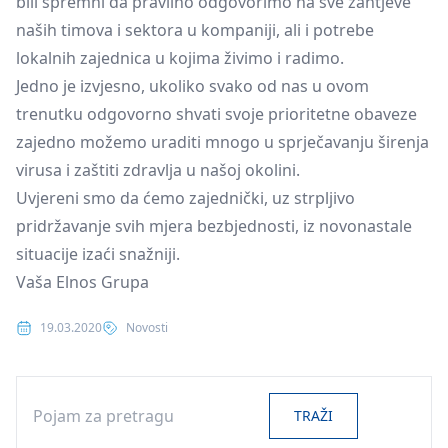
bili spremni da pravilno odgovorimo na sve zahtjeve
naših timova i sektora u kompaniji, ali i potrebe
lokalnih zajednica u kojima živimo i radimo.
Jedno je izvjesno, ukoliko svako od nas u ovom
trenutku odgovorno shvati svoje prioritetne obaveze
zajedno možemo uraditi mnogo u sprječavanju širenja
virusa i zaštiti zdravlja u našoj okolini.
Uvjereni smo da ćemo zajednički, uz strpljivo
pridržavanje svih mjera bezbjednosti, iz novonastale
situacije izaći snažniji.
Vaša Elnos Grupa
Posted in
19.03.2020
Novosti
Search
TRAŽI