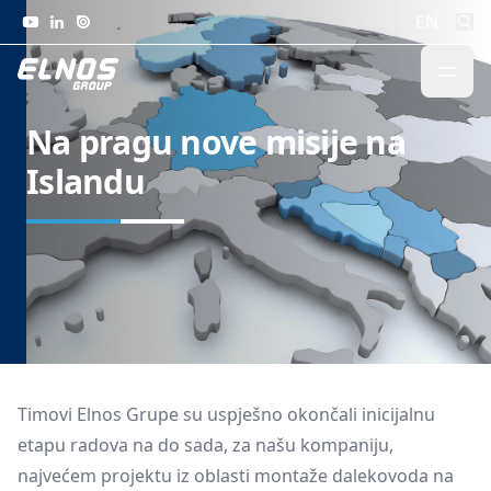
Skip to content
EN
Na pragu nove misije na
Islandu
Timovi Elnos Grupe su uspješno okončali inicijalnu
etapu radova na do sada, za našu kompaniju,
najvećem projektu iz oblasti montaže dalekovoda na