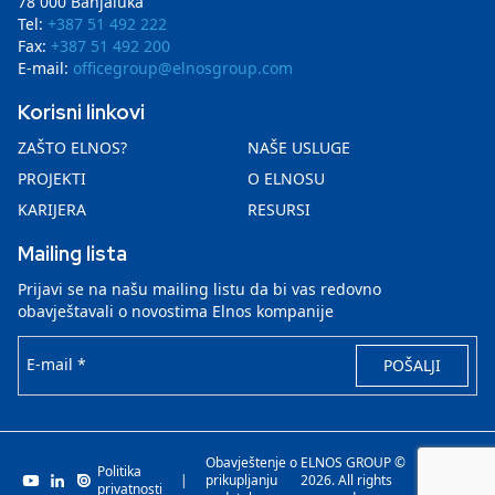
78 000 Banjaluka
Tel:
+387 51 492 222
Fax:
+387 51 492 200
E-mail:
officegroup@elnosgroup.com
Korisni linkovi
ZAŠTO ELNOS?
NAŠE USLUGE
PROJEKTI
O ELNOSU
KARIJERA
RESURSI
Mailing lista
Prijavi se na našu mailing listu da bi vas redovno
obavještavali o novostima Elnos kompanije
E-mail *
POŠALJI
Obavještenje o
ELNOS GROUP ©
Politika
|
prikupljanju
2026. All rights
Invenit.io
privatnosti