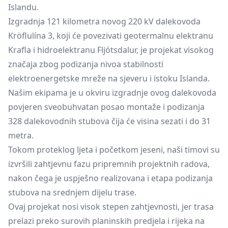
Islandu.
Izgradnja 121 kilometra novog 220 kV dalekovoda
Kröflulína 3, koji će povezivati geotermalnu elektranu
Krafla i hidroelektranu Fljótsdalur, je projekat visokog
značaja zbog podizanja nivoa stabilnosti
elektroenergetske mreže na sjeveru i istoku Islanda.
Našim ekipama je u okviru izgradnje ovog dalekovoda
povjeren sveobuhvatan posao montaže i podizanja
328 dalekovodnih stubova čija će visina sezati i do 31
metra.
Tokom proteklog ljeta i početkom jeseni, naši timovi su
izvršili zahtjevnu fazu pripremnih projektnih radova,
nakon čega je uspješno realizovana i etapa podizanja
stubova na srednjem dijelu trase.
Ovaj projekat nosi visok stepen zahtjevnosti, jer trasa
prelazi preko surovih planinskih predjela i rijeka na