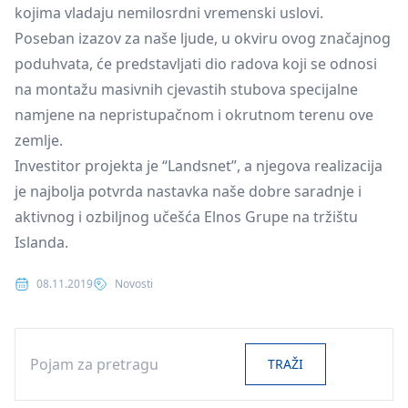
kojima vladaju nemilosrdni vremenski uslovi.
Poseban izazov za naše ljude, u okviru ovog značajnog
poduhvata, će predstavljati dio radova koji se odnosi
na montažu masivnih cjevastih stubova specijalne
namjene na nepristupačnom i okrutnom terenu ove
zemlje.
Investitor projekta je “Landsnet”, a njegova realizacija
je najbolja potvrda nastavka naše dobre saradnje i
aktivnog i ozbiljnog učešća Elnos Grupe na tržištu
Islanda.
Posted in
08.11.2019
Novosti
Search
TRAŽI