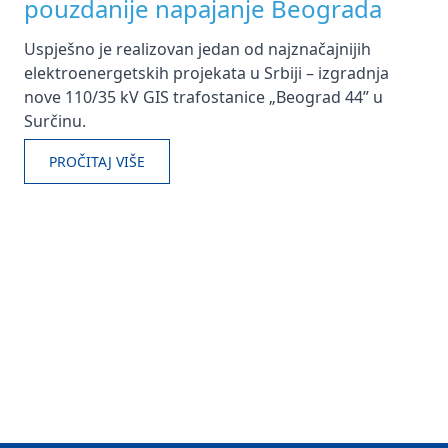
pouzdanije napajanje Beograda
Uspješno je realizovan jedan od najznačajnijih
elektroenergetskih projekata u Srbiji – izgradnja
nove 110/35 kV GIS trafostanice „Beograd 44” u
Surčinu.
PROČITAJ VIŠE