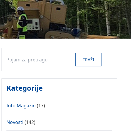
Search
TRAŽI
Kategorije
Info Magazin
(17)
Novosti
(142)