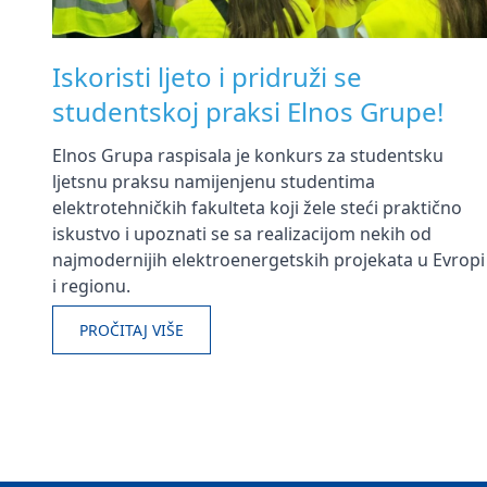
Iskoristi ljeto i pridruži se
studentskoj praksi Elnos Grupe!
Elnos Grupa raspisala je konkurs za studentsku
ljetsnu praksu namijenjenu studentima
elektrotehničkih fakulteta koji žele steći praktično
iskustvo i upoznati se sa realizacijom nekih od
najmodernijih elektroenergetskih projekata u Evropi
i regionu.
PROČITAJ VIŠE