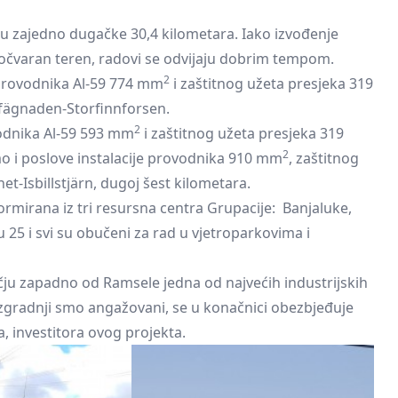
su zajedno dugačke 30,4 kilometara. Iako izvođenje
očvaran teren, radovi se odvijaju dobrim tempom.
2
provodnika Al-59 774 mm
i zaštitnog užeta presjeka 319
nfägnaden-Storfinnforsen.
2
vodnika Al-59 593 mm
i zaštitnog užeta presjeka 319
2
smo i poslove instalacije provodnika 910 mm
, zaštitnog
et-Isbillstjärn, dugoj šest kilometara.
rmirana iz tri resursna centra Grupacije: Banjaluke,
 25 i svi su obučeni za rad u vjetroparkovima i
ju zapadno od Ramsele jedna od najvećih industrijskih
 izgradnji smo angažovani, se u konačnici obezbjeđuje
 investitora ovog projekta.