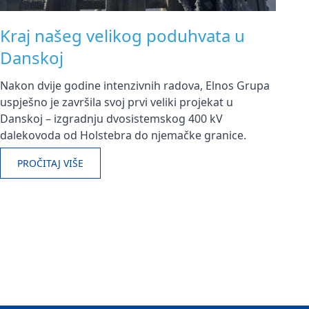
Kraj našeg velikog poduhvata u
Danskoj
Nakon dvije godine intenzivnih radova, Elnos Grupa
uspješno je završila svoj prvi veliki projekat u
Danskoj – izgradnju dvosistemskog 400 kV
dalekovoda od Holstebra do njemačke granice.
PROČITAJ VIŠE