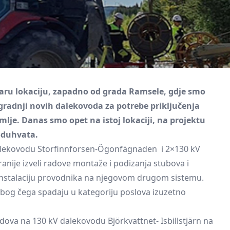
taru lokaciju, zapadno od grada Ramsele, gdje smo
zgradnji novih dalekovoda za potrebe priključenja
je. Danas smo opet na istoj lokaciji, na projektu
poduhvata.
dalekovodu Storfinnforsen-Ögonfägnaden i 2×130 kV
nije izveli radove montaže i podizanja stubova i
 instalaciju provodnika na njegovom drugom sistemu.
zbog čega spadaju u kategoriju poslova izuzetno
dova na 130 kV dalekovodu Björkvattnet- Isbillstjärn na