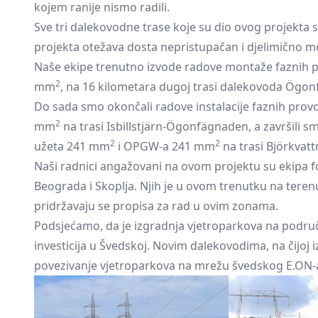
kojem ranije nismo radili.
Sve tri dalekovodne trase koje su dio ovog projekta 
projekta otežava dosta nepristupačan i djelimično m
Naše ekipe trenutno izvode radove montaže faznih 
2
mm
, na 16 kilometara dugoj trasi dalekovoda Ögo
Do sada smo okončali radove instalacije faznih pro
2
mm
na trasi Isbillstjärn-Ögonfägnaden, a završili 
2
2
užeta 241 mm
i OPGW-a 241 mm
na trasi Björkvattn
Naši radnici angažovani na ovom projektu su ekipa fo
Beograda i Skoplja. Njih je u ovom trenutku na terenu
pridržavaju se propisa za rad u ovim zonama.
Podsjećamo, da je izgradnja vjetroparkova na područ
investicija u Švedskoj. Novim dalekovodima, na čijoj
povezivanje vjetroparkova na mrežu švedskog E.ON-a,