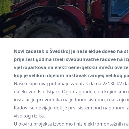
Novi zadatak u Švedskoj je naše ekipe doveo na s
prije šest godina izveli sveobuhvatne radove na i
vjetroparkova na elektroenergetsku mrežu ove zeml
koji je velikim dijelom nastavak ranijeg velikog 
Naše ekipe ovaj put imaju zadatak da na 2×130 kV 
dalekovod Isbillstjärn-Ögonfägnaden, na kojim smo ra
instalaciju provodnika na jednom sistemu, realizuju
Radovi se odvijaju dok je prvi sistem pod naponom, 
visokog rizika.
U okviru projekta izvodimo i niz elektromontažnih ra