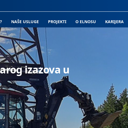
?
NAŠE USLUGE
PROJEKTI
O ELNOSU
KARIJERA
tarog izazova u