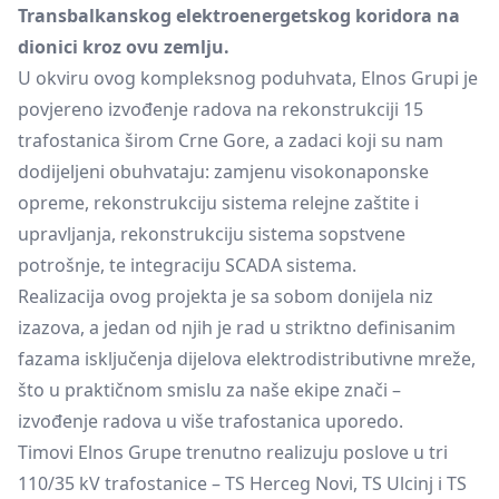
Transbalkanskog elektroenergetskog koridora na
dionici kroz ovu zemlju.
U okviru ovog kompleksnog poduhvata, Elnos Grupi je
povjereno izvođenje radova na rekonstrukciji 15
trafostanica širom Crne Gore, a zadaci koji su nam
dodijeljeni obuhvataju: zamjenu visokonaponske
opreme, rekonstrukciju sistema relejne zaštite i
upravljanja, rekonstrukciju sistema sopstvene
potrošnje, te integraciju SCADA sistema.
Realizacija ovog projekta je sa sobom donijela niz
izazova, a jedan od njih je rad u striktno definisanim
fazama isključenja dijelova elektrodistributivne mreže,
što u praktičnom smislu za naše ekipe znači –
izvođenje radova u više trafostanica uporedo.
Timovi Elnos Grupe trenutno realizuju poslove u tri
110/35 kV trafostanice – TS Herceg Novi, TS Ulcinj i TS