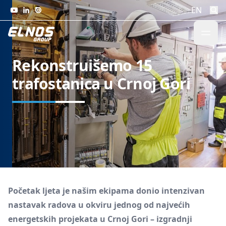
Skip to content
EN
Rekonstruišemo 15
trafostanica u Crnoj Gori
Početak ljeta je našim ekipama donio intenzivan
nastavak radova u okviru jednog od najvećih
energetskih projekata u Crnoj Gori – izgradnji