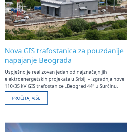
Nova GIS trafostanica za pouzdanije
napajanje Beograda
Uspješno je realizovan jedan od najznačajnijih
elektroenergetskih projekata u Srbiji – izgradnja nove
110/35 kV GIS trafostanice „Beograd 44” u Surčinu.
PROČITAJ VIŠE