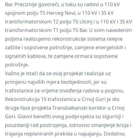
Bar. Preciznije govoreći, u toku su radovi u 110 kV
spojnom polju TS Herceg Novi, u 110 kV i 35 kV
transformatorskom T2 polju TS Ulcinj i u 110 kV i 35 kV
transformatorskom T1 polju TS Bar. U svim navedenim
poljima realizujemo rekonstrukcije sistema relejne
zaštite i sopstvene potrošnje, zamjene energetskih i
signalnih kablova, te zamjene ormara sopstvene
potrošnje.
Važno je istaći da se ovaj projekat realizuje uz
primjenu najviših mjera bezbjednosti, jer su
trafostanice za vrijeme izvođenja radova u pogonu.
Rekonstrukcija 15 trafostanica u Crnoj Gori je dio
druge faze projekta Transbalkanski koridor u Crnoj
Gori. Glavni benefiti ovog podprojekta su sigurniji i
pouzdaniji rad postrojenja, odnosno smanjenje broja i
trajanja neplaniranih prekida u napajanju. Dodatno,