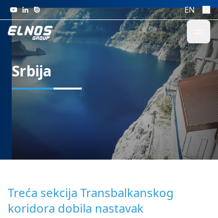
Skip to content
EN
Srbija
Treća sekcija Transbalkanskog
koridora dobila nastavak