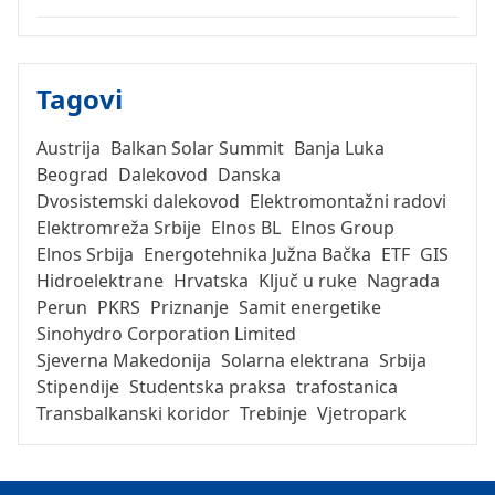
Tagovi
Austrija
Balkan Solar Summit
Banja Luka
Beograd
Dalekovod
Danska
Dvosistemski dalekovod
Elektromontažni radovi
Elektromreža Srbije
Elnos BL
Elnos Group
Elnos Srbija
Energotehnika Južna Bačka
ETF
GIS
Hidroelektrane
Hrvatska
Ključ u ruke
Nagrada
Perun
PKRS
Priznanje
Samit energetike
Sinohydro Corporation Limited
Sjeverna Makedonija
Solarna elektrana
Srbija
Stipendije
Studentska praksa
trafostanica
Transbalkanski koridor
Trebinje
Vjetropark