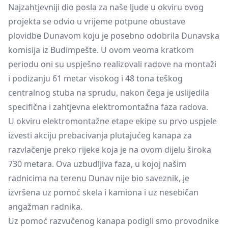
Najzahtjevniji dio posla za naše ljude u okviru ovog
projekta se odvio u vrijeme potpune obustave
plovidbe Dunavom koju je posebno odobrila Dunavska
komisija iz Budimpešte. U ovom veoma kratkom
periodu oni su uspješno realizovali radove na montaži
i podizanju 61 metar visokog i 48 tona teškog
centralnog stuba na sprudu, nakon čega je uslijedila
specifična i zahtjevna elektromontažna faza radova.
U okviru elektromontažne etape ekipe su prvo uspjele
izvesti akciju prebacivanja plutajućeg kanapa za
razvlačenje preko rijeke koja je na ovom dijelu široka
730 metara. Ova uzbudljiva faza, u kojoj našim
radnicima na terenu Dunav nije bio saveznik, je
izvršena uz pomoć skela i kamiona i uz nesebičan
angažman radnika.
Uz pomoć razvučenog kanapa podigli smo provodnike