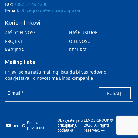
Fax:
+387 51 492 200
E-mail:
officegroup@elnosgroup.com
Korisni linkovi
ZAŠTO ELNOS?
NAŠE USLUGE
PROJEKTI
O ELNOSU
KARIJERA
RESURSI
Mailing lista
Prijavi se na našu mailing listu da bi vas redovno
obavještavali o novostima Elnos kompanije
E-mail *
POŠALJI
Obavještenje o
ELNOS GROUP ©
Politika
|
prikupljanju
2026. All rights
Invenit.io
privatnosti
podataka
reserved. —