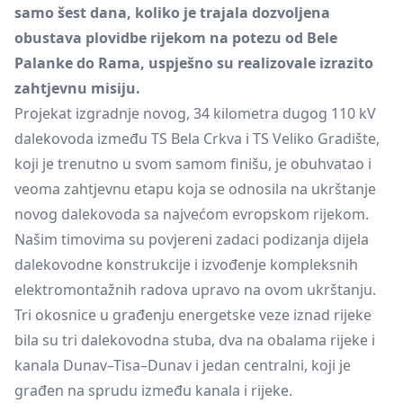
samo šest dana, koliko je trajala dozvoljena
obustava plovidbe rijekom na potezu od Bele
Palanke do Rama, uspješno su realizovale izrazito
zahtjevnu misiju.
Projekat izgradnje novog, 34 kilometra dugog 110 kV
dalekovoda između TS Bela Crkva i TS Veliko Gradište,
koji je trenutno u svom samom finišu, je obuhvatao i
veoma zahtjevnu etapu koja se odnosila na ukrštanje
novog dalekovoda sa najvećom evropskom rijekom.
Našim timovima su povjereni zadaci podizanja dijela
dalekovodne konstrukcije i izvođenje kompleksnih
elektromontažnih radova upravo na ovom ukrštanju.
Tri okosnice u građenju energetske veze iznad rijeke
bila su tri dalekovodna stuba, dva na obalama rijeke i
kanala Dunav–Tisa–Dunav i jedan centralni, koji je
građen na sprudu između kanala i rijeke.