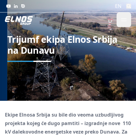
Skip to content
EN
Trijumf ekipa Elnos Srbija
na Dunavu
Ekipe Elnosa Srbija su bile dio veoma uzbudljivog
projekta kojeg će dugo pamtiti – izgradnje nove 110
kV dalekovodne energetske veze preko Dunava. Za