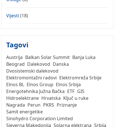
Vijesti
(18)
Tagovi
Austrija
Balkan Solar Summit
Banja Luka
Beograd
Dalekovod
Danska
Dvosistemski dalekovod
Elektromontažni radovi
Elektromreža Srbije
Elnos BL
Elnos Group
Elnos Srbija
Energotehnika Južna Bačka
ETF
GIS
Hidroelektrane
Hrvatska
Ključ u ruke
Nagrada
Perun
PKRS
Priznanje
Samit energetike
Sinohydro Corporation Limited
Sjeverna Makedonija
Solarna elektrana
Srbija