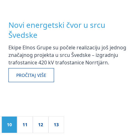
Novi energetski čvor u srcu
Švedske
Ekipe Elnos Grupe su počele realizaciju još jednog
značajnog projekta u srcu Švedske – izgradnju
trafostanice 420 kV trafostanice Norrtjärn.
PROČITAJ VIŠE
10
11
12
13
Posts
pagination